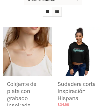
Mostrar
12 productos
Tienda
Contacto
Colgante de
Sudadera corta
plata con
Inspiración
grabado
Hispana
Inspirada
$
34.99