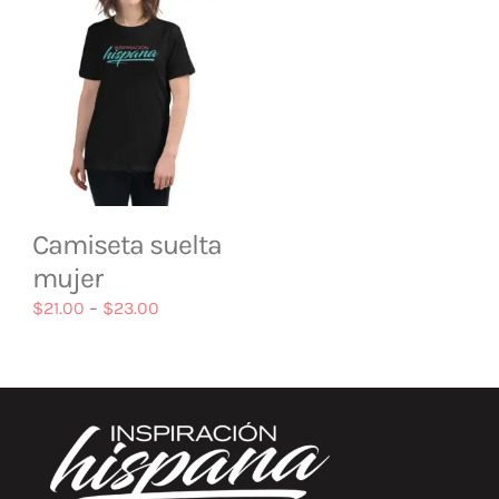
Camiseta suelta
mujer
$
21.00
–
$
23.00