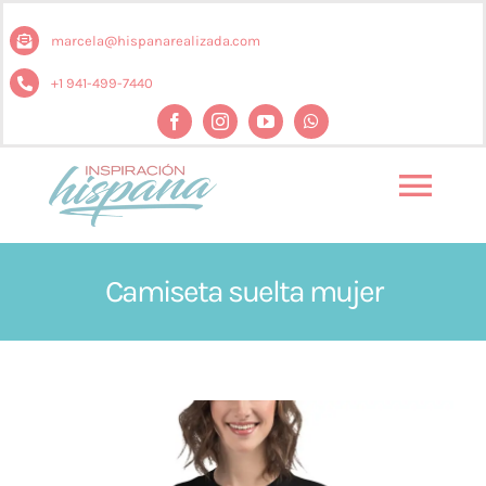
Saltar
al
marcela@hispanarealizada.com
contenido
+1 941-499-7440
Togg
Navi
Inicio
Camiseta suelta mujer
Podcast
El libro
Apoya el show