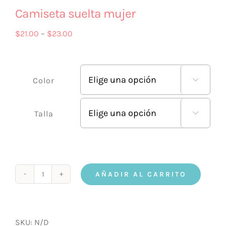
Camiseta suelta mujer
$
21.00
–
$
23.00
Color

Talla

AÑADIR AL CARRITO
Camiseta
suelta
mujer
cantidad
SKU:
N/D