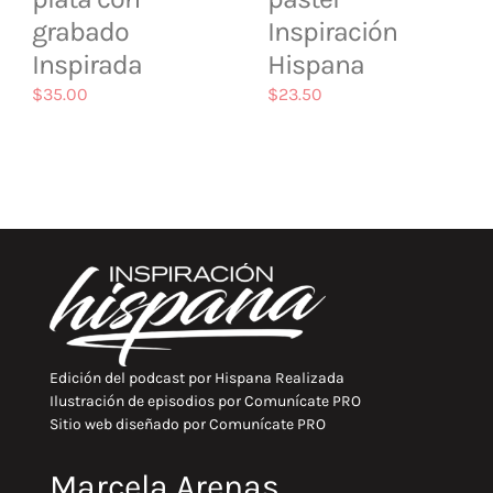
grabado
Inspiración
Inspirada
Hispana
$
35.00
$
23.50
Edición del podcast por
Hispana Realizada
Ilustración de episodios por
Comunícate PRO
Sitio web diseñado por
Comunícate PRO
Marcela Arenas