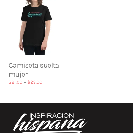
Camiseta suelta
mujer
$
21.00
–
$
23.00