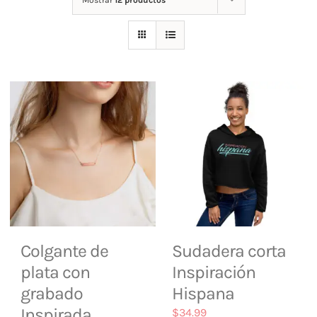
Mostrar
12 productos
Tienda
Contacto
Colgante de
Sudadera corta
plata con
Inspiración
grabado
Hispana
Inspirada
$
34.99