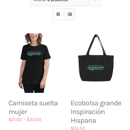
Mostrar
12 productos
Tienda
Contacto
Camiseta suelta
Ecobolsa grande
mujer
Inspiración
Hispana
$
21.00
–
$
23.00
$
22.50