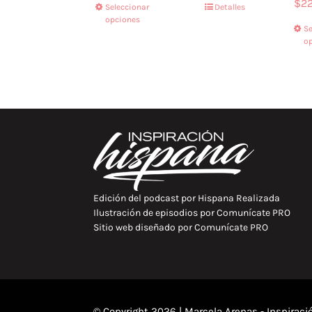
$
22
Seleccionar
Detalles
opciones
Se
o
Edición del podcast por
Hispana Realizada
Ilustración de episodios por
Comunícate PRO
Sitio web diseñado por
Comunícate PRO
© Copyright 2026 | Marcela Arenas - Inspirac