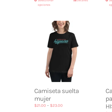
Seleccionar
Detalles
Se
opciones
o
Camiseta suelta
Ca
mujer
pa
H
$
21.00
–
$
23.00