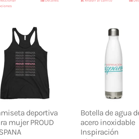
leccionar
Detalles
Añadir al carrito
Det
pciones
miseta deportiva
Botella de agua d
ra mujer PROUD
acero inoxidable
ISPANA
Inspiración