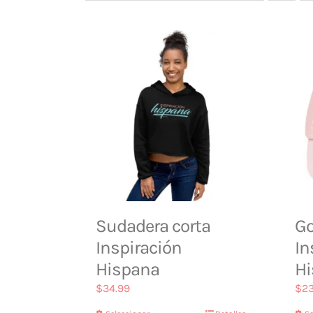
Sudadera corta
Go
Inspiración
In
Hispana
Hi
$
34.99
$
23