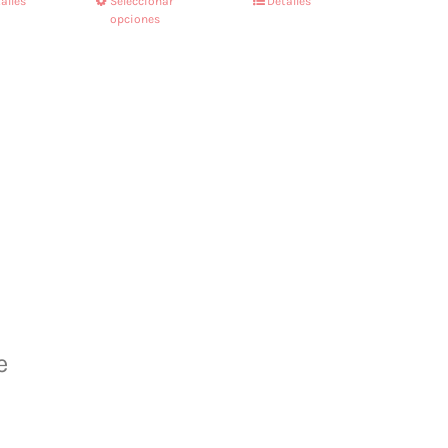
alles
Seleccionar
Detalles
opciones
e