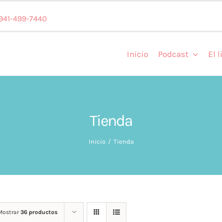
 941-499-7440
Inicio
Podcast
El l
Tienda
Inicio
Tienda
Mostrar
36 productos