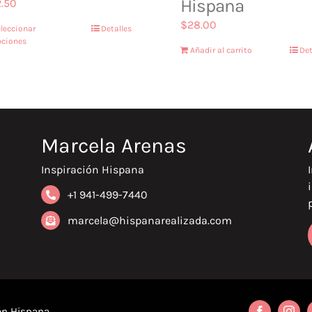
Hispana
.50
$
28.00
leccionar
Detalles
pciones
Añadir al carrito
Det
Marcela Arenas
Inspiración Hispana
+1 941-499-7440
marcela@hispanarealizada.com
ión Hispana