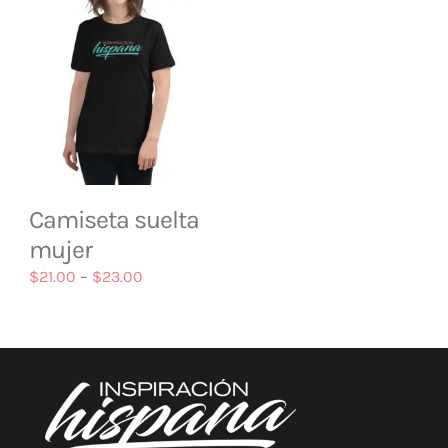
Camiseta suelta
mujer
$
21.00
–
$
23.00