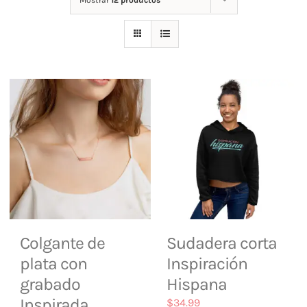
Mostrar
12 productos
Tienda
Contacto
Colgante de
Sudadera corta
plata con
Inspiración
grabado
Hispana
Inspirada
$
34.99